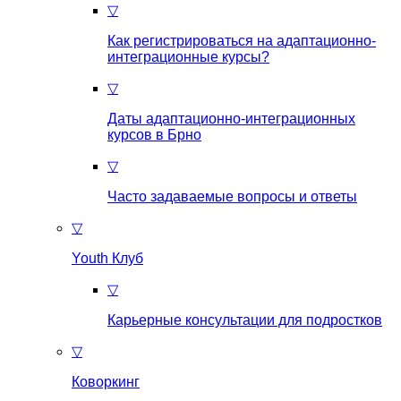
▽
Как регистрироваться на aдаптационно-
интеграционные курсы?
▽
Даты адаптационно-интеграционных
курсов в Брно
▽
Часто задаваемые вопросы и ответы
▽
Youth Клуб
▽
Карьерные консультации для подростков
▽
Коворкинг