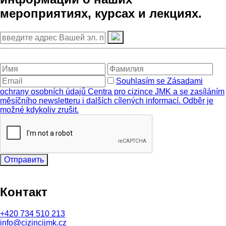
мероприятиях, курсах и лекциях.
Souhlasím se Zásadami
ochrany osobních údajů Centra pro cizince JMK a se zasíláním
měsíčního newsletteru i dalších cílených informací. Odběr je
možné kdykoliv zrušit.
Отправить
Контакт
+420
734 510 213
info@cizincijmk.cz