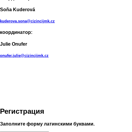
Soňa Kuderová
kuderova.sona@cizincijmk.cz
координатор:
Julie Onufer
onufer.julie@cizincijmk.cz
Регистрация
Заполните форму латинскими буквами.