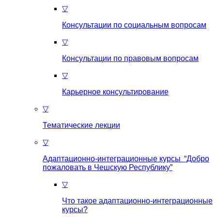
▽
Консультации по социальным вопросам
▽
Консультации по правовым вопросам
▽
Карьерное консультирование
▽
Тематические лекции
▽
Адаптационно-интеграционные курсы “Добро
пожаловать в Чешскую Республику”
▽
Что такое aдаптационно-интеграционные
курсы?