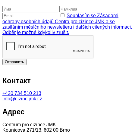
Souhlasím se Zásadami
ochrany osobních údajů Centra pro cizince JMK a se
zasíláním měsíčního newsletteru i dalších cílených informací.
Odběr je možné kdykoliv zrušit.
Отправить
Контакт
+420
734 510 213
info@cizincijmk.cz
Адрес
Centrum pro cizince JMK
Kounicova 271/13, 602 00 Brno