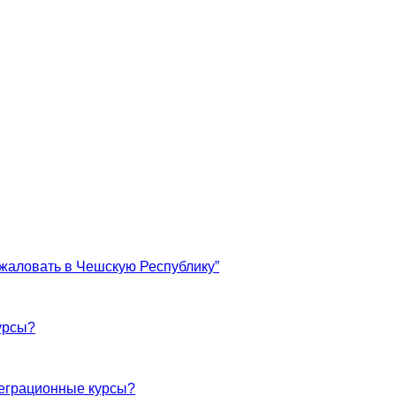
жаловать в Чешскую Республику”
урсы?
теграционные курсы?