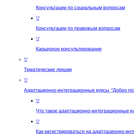
Консультации по социальным вопросам
▽
Консультации по правовым вопросам
▽
Карьерное консультирование
▽
Тематические лекции
▽
Адаптационно-интеграционные курсы “Добро по
▽
Что такое aдаптационно-интеграционные к
▽
Как регистрироваться на aдаптационно-ин