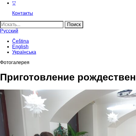
▽
Контакты
Найти:
Русский
Čeština
English
Українська
Фотогалерея
Приготовление рождествен